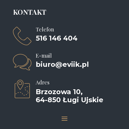
KONTAKT
Telefon

516 146 404
E-mail

biuro@eviik.pl
Adres

Brzozowa 10,
64-850 Ługi Ujskie